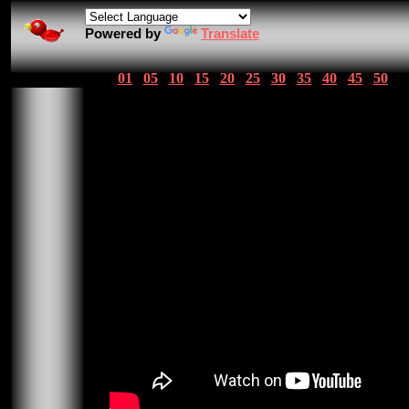
Powered by
Translate
01
05
10
15
20
25
30
35
40
45
50
01 Letra A
02 Letra B