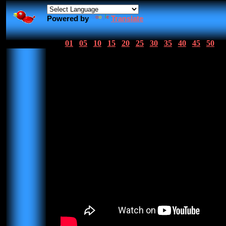
Powered by
Translate
01
05
10
15
20
25
30
35
40
45
50
01 Letra A
02 Letra B